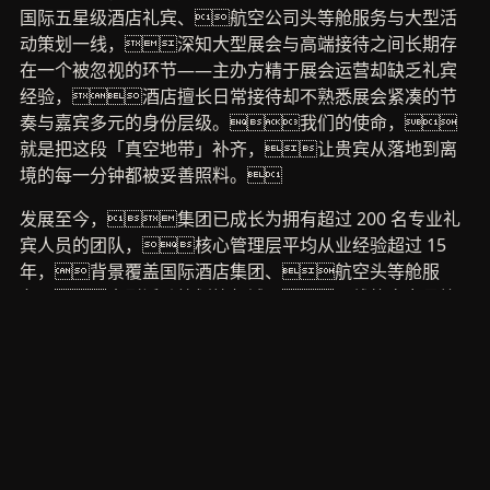
国际五星级酒店礼宾、航空公司头等舱服务与大型活
动策划一线，深知大型展会与高端接待之间长期存
在一个被忽视的环节——主办方精于展会运营却缺乏礼宾
经验，酒店擅长日常接待却不熟悉展会紧凑的节
奏与嘉宾多元的身份层级。我们的使命，
就是把这段「真空地带」补齐，让贵宾从落地到离
境的每一分钟都被妥善照料。
发展至今，集团已成长为拥有超过 200 名专业礼
宾人员的团队，核心管理层平均从业经验超过 15
年，背景覆盖国际酒店集团、航空头等舱服
务、大型活动策划等领域。一线礼宾专员均
须通过 480 小时封闭式培训，内容涵盖商务礼
仪、跨文化交际、应急处置、
贵宾动线安全评估等 12 个模块。截至目
前，集团已累计为超过 150 场大型展会与会务活
动提供贵宾接待服务，累计接待 VIP 嘉宾超过 8,700
人次，覆盖 47 个国家和地区。